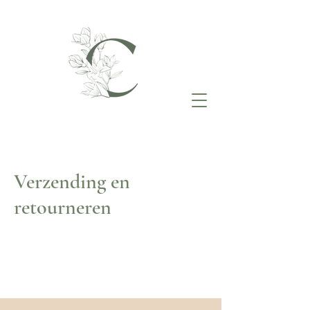
Verzending en
retourneren