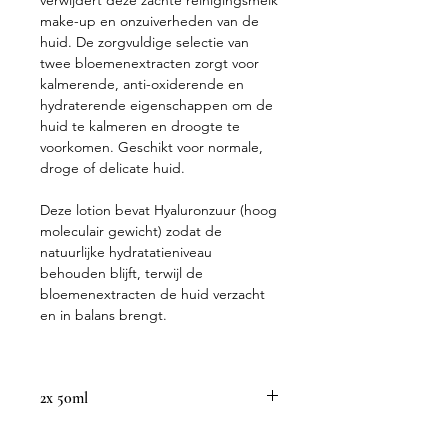
verwijdert deze zachte reinigingsmelk
make-up en onzuiverheden van de
huid. De zorgvuldige selectie van
twee bloemenextracten zorgt voor
kalmerende, anti-oxiderende en
hydraterende eigenschappen om de
huid te kalmeren en droogte te
voorkomen. Geschikt voor normale,
droge of delicate huid.
Deze lotion bevat Hyaluronzuur (hoog
moleculair gewicht) zodat de
natuurlijke hydratatieniveau
behouden blijft, terwijl de
bloemenextracten de huid verzacht
en in balans brengt.
2x 50ml
Licht geparfumeerd met natuurlijke