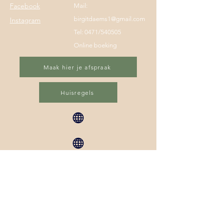
Facebook
Mail:
birgitdaems1@gmail.com
Instagram
Tel: 0471/540505
Online boeking
Maak hier je afspraak
Huisregels