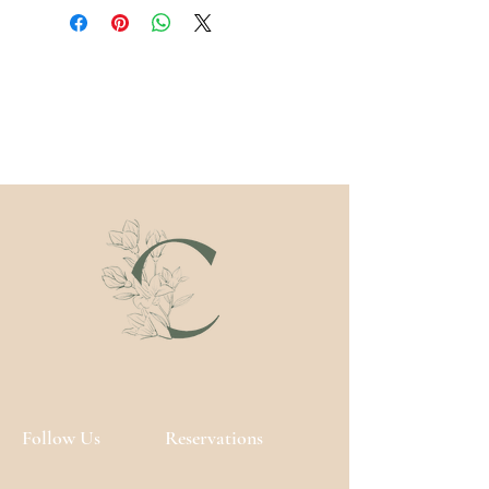
bloemen- en plantenextracten,
verwijdert deze zachte reinigingsmelk
make-up en onzuiverheden van de
huid. De zorgvuldige selectie van
twee bloemenextracten geeft het
verzachtende, antioxiderende en
hydraterende eigenschappen om
droogheid te kalmeren en te
voorkomen.
Deze zachte toner is perfect voor de
normale, droge en tere huid.
Hyaluronzuur houdt de natuurlijke
hydratatie op peil, terwijl prachtige
bloemenextracten de huid kalmeren
en in balans brengen. Nu in
reisformaat!
Follow Us
Reservations