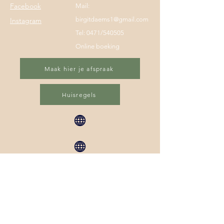
Facebook
Mail:
birgitdaems1@gmail.com
Instagram
Tel: 0471/540505
Online boeking
Maak hier je afspraak
Huisregels