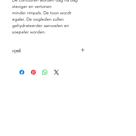
De contouren worden dag na dag
steviger en vertonen
minder rimpels. De toon wordt
egaler. De oogleden zullen
gehydrateerder aanvoelen en
soepeler worden.
15ml
Timexpert Radiance C+ combineert
Pure Vitamine C en de
gepatenteerde nanopolymeer HLG,
die de behandeling 6 keer
doeltreffender maakt*. Profiteer van
de antioxiderende en anti-
agingwerking van VITAMINE C,
VITAMINE E en het NANOPOLYMEER
HLG die de blik opnieuw stralender
maken.
Verheldert onmiddellijk je
oogcontouren en laat ze herleven.