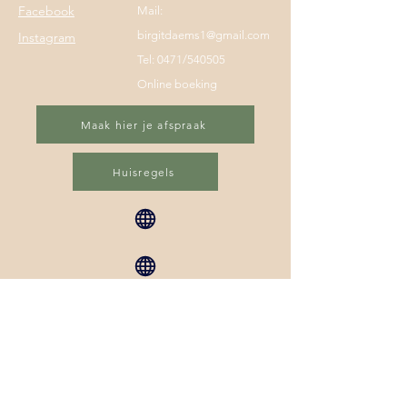
Facebook
Mail:
birgitdaems1@gmail.com
Instagram
Tel: 0471/540505
Online boeking
Maak hier je afspraak
Huisregels