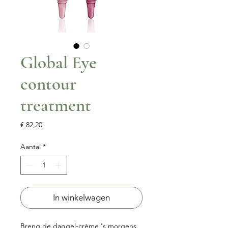
Global Eye
contour
treatment
Prijs
€ 82,20
Aantal
*
In winkelwagen
Breng de daggel-crème 's morgens