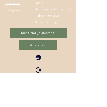
Facebook
Mail:
birgitdaems1@gmail.com
Instagram
Tel: 0471/540505
Online boeking
Maak hier je afspraak
Huisregels