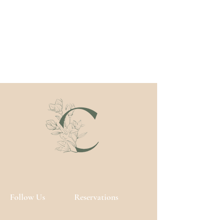
Day Gel-Cream 10ml
• Een hydraterende en
beschermende gel-crème textuur
• De bijzondere formule bereidt de
huid voor op een perfecte toepassing
van de make-up
• Gladmakend, liftend, beschermend
Night Cream 10ml
• Voedzame en zijdezachte textuurt
• Werkt beter 's nachts om de
delicate huid van de oogcontour te
herstellen
• Regenereert, verlicht, ontspant
Follow Us
Reservations