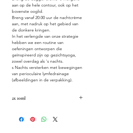
aan op de hele contour, ook op het
bovenste ooglid.
Breng vanaf 20.00 uur de nachtcrème
aan, met nadruk op het gebied van
de donkere kringen.
In het verlengde van onze strategie
hebben we een routine van
oefeningen ontworpen die
geïnspireerd zijn op gezichtsyoga,
zowel overdag als 's nachts.
s Nachts versterken met bewegingen
van perioculaire lymfedrainage
(afbeeldingen in de verpakking).
2x 10ml
Een dubbele oogcontour verzorging
die 24u per dag werkt om rimpels,
donkere kringen en wallen te
bestrijden.