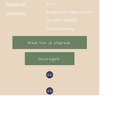
Facebook
Mail:
birgitdaems1@gmail.com
Instagram
Tel: 0471/540505
Online boeking
Maak hier je afspraak
Huisregels