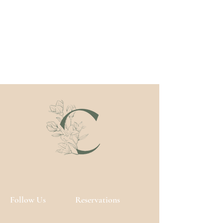
kwaliteiten. Deze zonnemelk in
sprayvorm breng je gemakkelijk aan,
kleeft niet en geeft de huid een
instant gehydrateerd gevoel.
Bovendien heeft deze
zonbescherming een heerlijk frisse
geur op basis van tuberoos, jasmijn
en zwarte bessen. “this is sun.” body
spray is dermatologisch getest en
geschikt voor de gevoelige huid.
Follow Us
Reservations