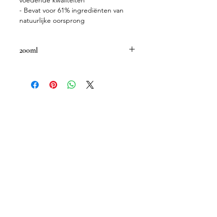
voedende kwaliteiten
- Bevat voor 61% ingrediënten van
natuurlijke oorsprong
200ml
Zonbescherming in sprayvorm met
een hoge factor die de huid
beschermt tegen UVA en UVB
stralen. Deze body spray SPF30 zorgt
voor een optimale zonbescherming
van alle huidtypes en werd verrijkt
met een actieve mix van bekende
anti-oxidanten en verzachtende
eigenschappen om het welzijn van
jouw huid te bevorderen. Vitamine E
beperkt de celschade die de zon
aanricht en versterkt de
barrièrefunctie van de huid. Rijstolie
staat dan weer bekend om zijn
vochtinbrengende en voedende