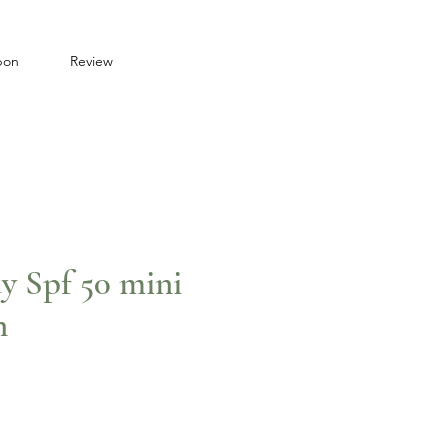
bon
Review
y Spf 50 mini
n