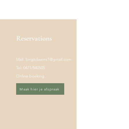
Reservations
Mail:
birgitdaems1@gmail.com
Tel: 0471/540505
Online boeking
Maak hier je afspraak