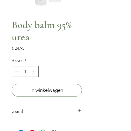
Body balm 95%
urea
Prijs
€ 24,95
Aantal
*
In winkelwagen
200ml
ROYX PRO BODY BALM is een
balsem voor na het ontharen. Deze