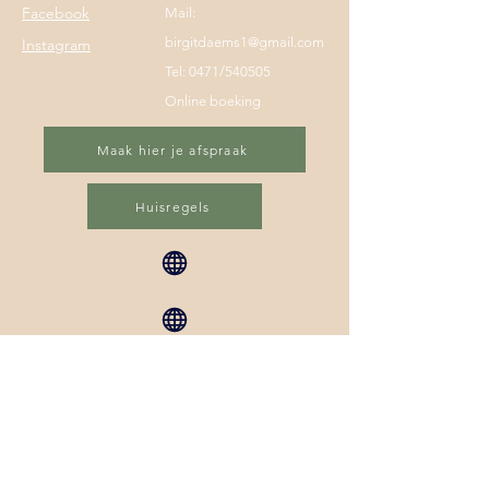
Facebook
Mail:
birgitdaems1@gmail.com
Instagram
Tel: 0471/540505
Online boeking
Maak hier je afspraak
Huisregels