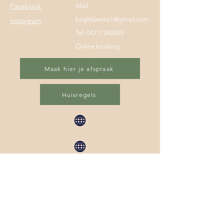
Facebook
Mail:
birgitdaems1@gmail.com
Instagram
Tel: 0471/540505
Online boeking
Maak hier je afspraak
Huisregels