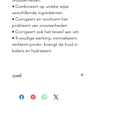
onzuiverheden.
• Combineert op unieke wijze
verschillende ingrediënten
• Corrigeert en voorkomt het
probleem van onzuiverheden
• Corrigeert ook het teveel aan vet.
• 4-voudige werking: normaliseert,
verkleint poriën, brengt de huid in
balans en hydrateert.
50ml
De definitieve oplossing voor de huid
die na de puberteit er niet in slaagt
om de onzuiverheden en puistjes te
laten verdwijnen. Corrigeert en
voorkomt het probleem van
onzuiverheden en teveel aan vet op
de huid. Geschikt voor 25-plussers
met een gemengde of vette